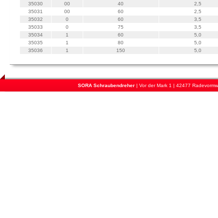
35030
00
40
2,5
35031
00
60
2,5
35032
0
60
3,5
35033
0
75
3,5
35034
1
60
5,0
35035
1
80
5,0
35036
1
150
5,0
SORA Schraubendreher
| Vor der Mark 1 | 42477 Radevormwa