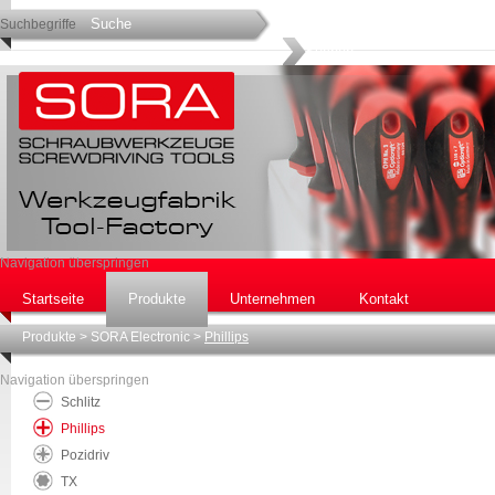
Suchbegriffe
Navigation überspringen
Startseite
Produkte
Unternehmen
Kontakt
Produkte
>
SORA Electronic
>
Phillips
Navigation überspringen
Schlitz
Phillips
Pozidriv
TX