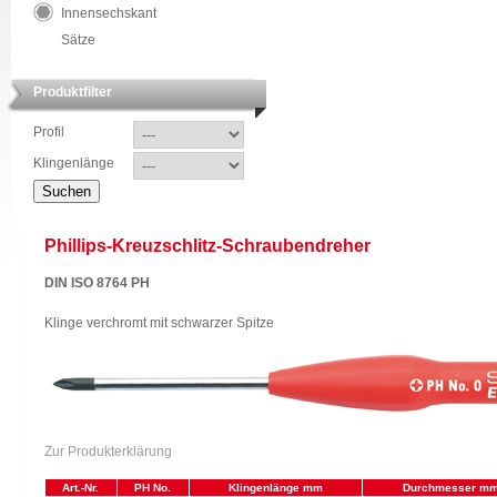
Innensechskant
Sätze
Produktfilter
Profil
Klingenlänge
Phillips-Kreuzschlitz-Schraubendreher
DIN ISO 8764 PH
Klinge verchromt mit schwarzer Spitze
Zur Produkterklärung
Art.-Nr.
PH No.
Klingenlänge mm
Durchmesser m