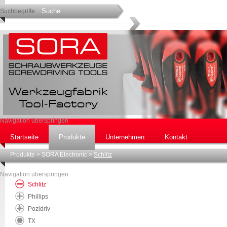
Suchbegriffe
Navigation überspringen
Startseite
Produkte
Unternehmen
Kontakt
Produkte
>
SORA Electronic
>
Schlitz
Navigation überspringen
Schlitz
Phillips
Pozidriv
TX