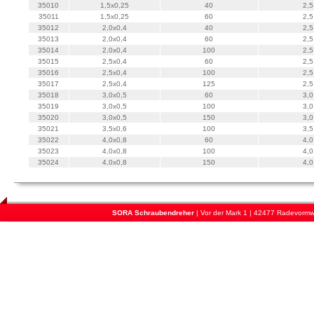
35010
1,5x0,25
40
2,5
35011
1,5x0,25
60
2,5
35012
2,0x0,4
40
2,5
35013
2,0x0,4
60
2,5
35014
2,0x0,4
100
2,5
35015
2,5x0,4
60
2,5
35016
2,5x0,4
100
2,5
35017
2,5x0,4
125
2,5
35018
3,0x0,5
60
3,0
35019
3,0x0,5
100
3,0
35020
3,0x0,5
150
3,0
35021
3,5x0,6
100
3,5
35022
4,0x0,8
60
4,0
35023
4,0x0,8
100
4,0
35024
4,0x0,8
150
4,0
SORA Schraubendreher
| Vor der Mark 1 | 42477 Radevormwa